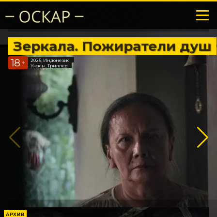
Зеркала. Пожиратели душ
18
2025, Индонезия
+
Ужасы, Триллер
АРХИВ