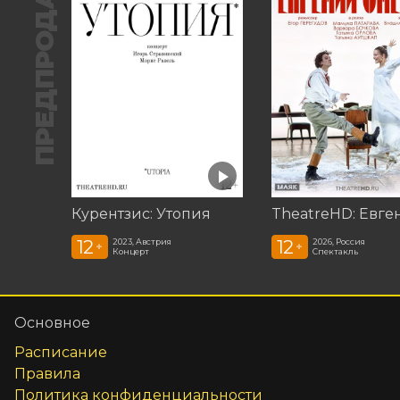
ПРЕДПРОДАЖА
Курентзис: Утопия
12
12
2023, Австрия
2026, Россия
+
+
Концерт
Спектакль
Основное
Расписание
Правила
Политика конфиденциальности