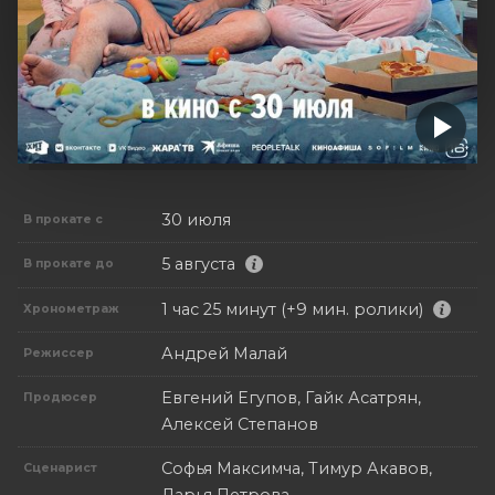
30 июля
В прокате с
5 августа
В прокате до
1 час 25 минут (+9 мин. ролики)
Хронометраж
Андрей Малай
Режиссер
Евгений Егупов, Гайк Асатрян,
Продюсер
Алексей Степанов
Софья Максимча, Тимур Акавов,
Сценарист