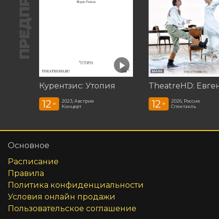
Курентзис: Утопия
12
12
2023, Австрия
2026, Россия
+
+
Концерт
Спектакль
Основное
Расписание
Правила
Политика конфиденциальности
Условия онлайн продажи
Пользовательское соглашение