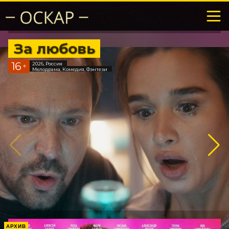
За любовь
16
2026, Россия
+
Мелодрама, Комедия, Фэнтези
АРХИВ