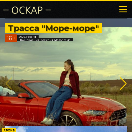
Трасса "Море-море"
16
2026, Россия
+
Приключения, Комедия, Мелодрама
АРХИВ