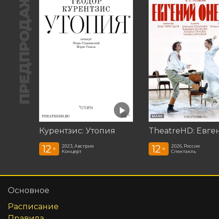
ПРЕДПРОДАЖА
Курентзис: Утопия
12
12
2023, Австрия
2026, Россия
+
+
Концерт
Спектакль
Основное
Расписание
Правила