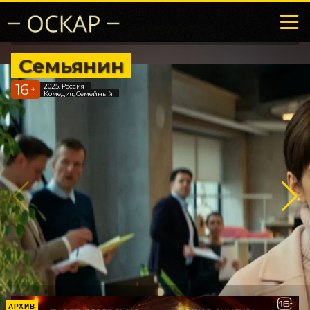
Семьянин
16
2025, Россия
+
Комедия, Семейный
АРХИВ