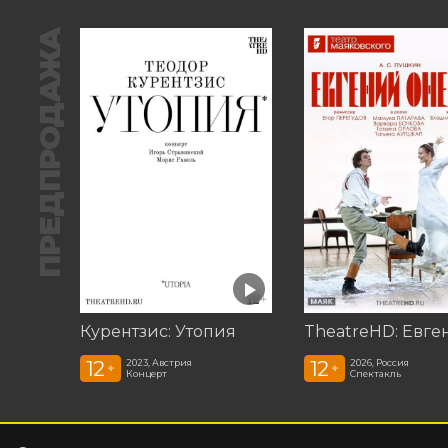
ПРЕДПРОДАЖА
Курентзис: Утопия
12
12
2023, Австрия
2026, Россия
+
+
Концерт
Спектакль