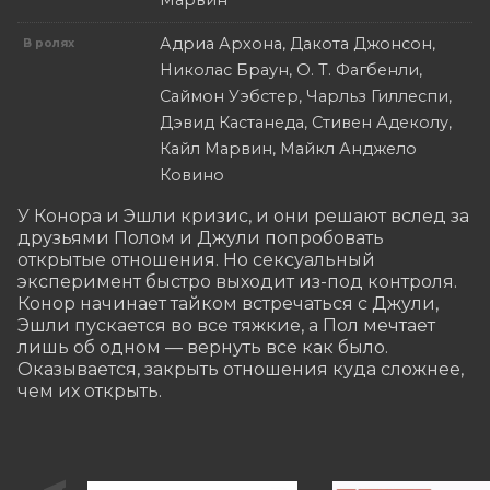
Марвин
Адриа Архона, Дакота Джонсон,
В ролях
Николас Браун, О. Т. Фагбенли,
Саймон Уэбстер, Чарльз Гиллеспи,
Дэвид Кастанеда, Стивен Адеколу,
Кайл Марвин, Майкл Анджело
Ковино
У Конора и Эшли кризис, и они решают вслед за 
друзьями Полом и Джули попробовать 
открытые отношения. Но сексуальный 
эксперимент быстро выходит из-под контроля. 
Конор начинает тайком встречаться с Джули, 
Эшли пускается во все тяжкие, а Пол мечтает 
лишь об одном — вернуть все как было. 
Оказывается, закрыть отношения куда сложнее, 
чем их открыть.