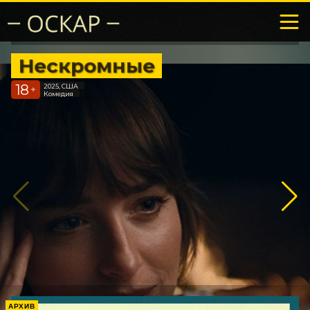
Нескромные
18
2025, США
+
Комедия
АРХИВ