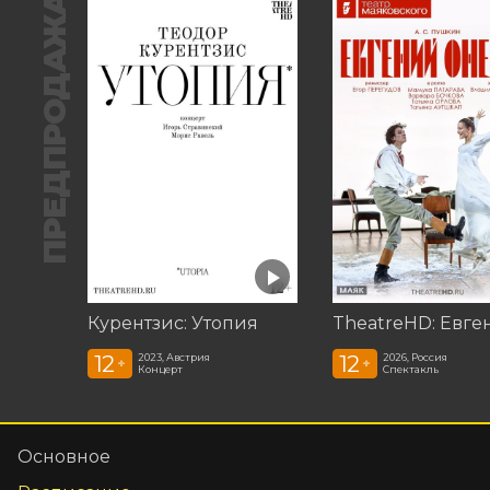
ПРЕДПРОДАЖА
Курентзис: Утопия
12
12
2023, Австрия
2026, Россия
+
+
Концерт
Спектакль
Основное