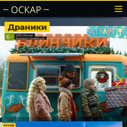
Драники
6
2025, Россия
+
Комедия, Семейный
АРХИВ