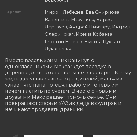
Бережной
Мирон Лебедев, Ева Смирнова,
В ролях
Валентина Мазунина, Борис
Дергачев, Андрей Пынзару, Ингрид
Олеринская, Ирина Кобзева,
Георгий Волчек, Никита Пух, Ян
Лукашевич
Вместо веселых зимних каникул с 
одноклассниками Макса ждет поездка в 
деревню, от чего он совсем не в восторге. К тому 
же, подслушав разговор родителей, мальчик 
узнает, что папа потерял работу и теперь им 
нечем платить по счетам. Вместе с новыми 
друзьями Макс решает помочь семье. Они 
превращают старый УАЗик деда в фудтрак и 
начинают продавать драники.