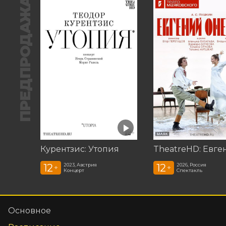
ПРЕДПРОДАЖА
Курентзис: Утопия
12
12
2023, Австрия
2026, Россия
+
+
Концерт
Спектакль
Основное